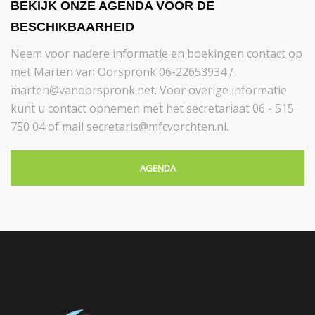
BEKIJK ONZE AGENDA VOOR DE
BESCHIKBAARHEID
Neem voor nadere informatie en boekingen contact op
met Marten van Oorspronk 06-22653934 /
marten@vanoorspronk.net. Voor overige informatie
kunt u contact opnemen met het secretariaat 06 - 515
750 04 of mail secretaris@mfcvorchten.nl.
AGENDA