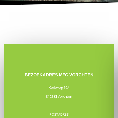
BEZOEKADRES MFC VORCHTEN
Kerkweg 19A
8193 KJ Vorchten
POSTADRES