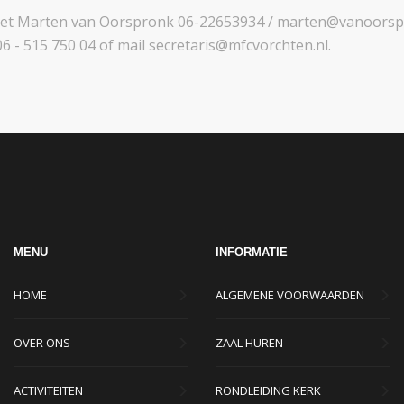
met Marten van Oorspronk 06-22653934 / marten@vanoorspr
6 - 515 750 04 of mail secretaris@mfcvorchten.nl.
MENU
INFORMATIE
HOME
ALGEMENE VOORWAARDEN
OVER ONS
ZAAL HUREN
ACTIVITEITEN
RONDLEIDING KERK