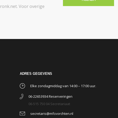
onk.net. Voor overige
ADRES GEGEVENS
Elke zondagmiddag van 14:00 – 17:00 uur.
06-22653934 Reserveringen
06-515 750 04 Secretariaat
secretaris@mfcvorchten.nl