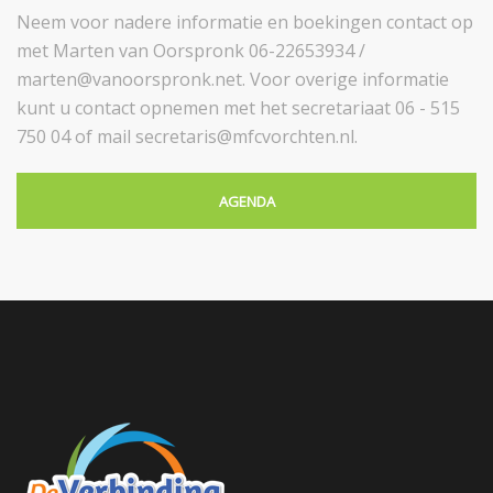
Neem voor nadere informatie en boekingen contact op
met Marten van Oorspronk 06-22653934 /
marten@vanoorspronk.net. Voor overige informatie
kunt u contact opnemen met het secretariaat 06 - 515
750 04 of mail secretaris@mfcvorchten.nl.
AGENDA