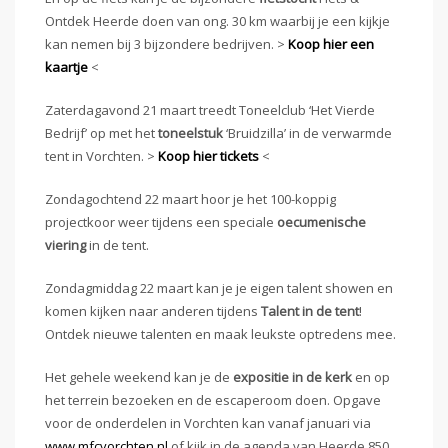
Ontdek Heerde doen van ong. 30 km waarbij je een kijkje
kan nemen bij 3 bijzondere bedrijven. >
Koop hier een
kaartje
<
Zaterdagavond 21 maart treedt Toneelclub ‘Het Vierde
Bedrijf’ op met het
toneelstuk
‘Bruidzilla’ in de verwarmde
tent in Vorchten. >
Koop hier tickets
<
Zondagochtend 22 maart hoor je het 100-koppig
projectkoor weer tijdens een speciale
oecumenische
viering
in de tent.
Zondagmiddag 22 maart kan je je eigen talent showen en
komen kijken naar anderen tijdens
Talent in de tent
!
Ontdek nieuwe talenten en maak leukste optredens mee.
Het gehele weekend kan je de
expositie in de kerk
en op
het terrein bezoeken en de escaperoom doen. Opgave
voor de onderdelen in Vorchten kan vanaf januari via
www.mfcvorchten.nl
of kijk in de agenda van Heerde 850