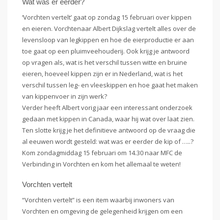
Wat was er eerder?
‘Vorchten vertelt’ gaat op zondag 15 februari over kippen
en eieren. Vorchtenaar Albert Dijkslag vertelt alles over de
levensloop van legkippen en hoe de eierproductie er aan
toe gaat op een pluimveehouderij. Ook krijg je antwoord
op vragen als, wat is het verschil tussen witte en bruine
eieren, hoeveel kippen zijn er in Nederland, wat is het
verschil tussen leg- en vleeskippen en hoe gaat het maken
van kippenvoer in zijn werk?
Verder heeft Albert vorig jaar een interessant onderzoek
gedaan met kippen in Canada, waar hij wat over laat zien.
Ten slotte krijg je het definitieve antwoord op de vraag die
al eeuwen wordt gesteld: wat was er eerder de kip of …..?
Kom zondagmiddag 15 februari om 14.30 naar MFC de
Verbinding in Vorchten en kom het allemaal te weten!
Vorchten vertelt
“Vorchten vertelt” is een item waarbij inwoners van
Vorchten en omgeving de gelegenheid krijgen om een