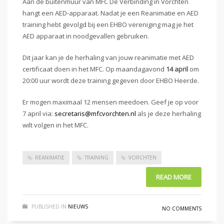
Aan de buitenmuur van MFC De Verbinding in Vorchten
hangt een AED-apparaat. Nadat je een Reanimatie en AED
training hebt gevolgd bij een EHBO vereniging mag je het
AED apparaat in noodgevallen gebruiken.
Dit jaar kan je de herhaling van jouw reanimatie met AED
certificaat doen in het MFC. Op maandagavond
14 april
om
20:00 uur wordt deze training gegeven door EHBO Heerde.
Er mogen maximaal 12 mensen meedoen. Geef je op voor
7 april via:
secretaris@mfcvorchten.nl
als je deze herhaling
wilt volgen in het MFC.
REANIMATIE
TRAINING
VORCHTEN
READ MORE
PUBLISHED IN
NIEUWS
NO COMMENTS