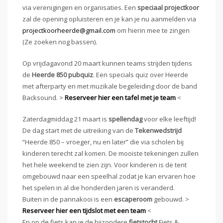
via verenigingen en organisaties. Een
speciaal projectkoor
zal de opening opluisteren en je kan je nu aanmelden via
projectkoorheerde@gmail.com
om hierin mee te zingen
(Ze zoeken nog bassen).
Op vrijdagavond 20 maart kunnen teams strijden tijdens
de
Heerde 850 pubquiz
. Een specials quiz over Heerde
met afterparty en met muzikale begeleiding door de band
Backsound. >
Reserveer hier een tafel met je team
<
Zaterdagmiddag 21 maart is
spellendag
voor elke leeftijd!
De dag start met de uitreiking van de
Tekenwedstrijd
“Heerde 850 – vroeger, nu en later” die via scholen bij
kinderen terecht zal komen. De mooiste tekeningen zullen
het hele weekend te zien zijn. Voor kinderen is de tent
omgebouwd naar een speelhal zodat je kan ervaren hoe
het spelen in al die honderden jaren is veranderd.
Buiten in de pannakooi is een
escaperoom
gebouwd. >
Reserveer hier een tijdslot met een team
<
En op de fiets kan je de bijzondere
fietstocht
Fiets &