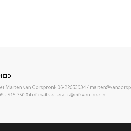
HEID
met Marten van Oorspronk 06-22653934 / marten@vanoorspr
6 - 515 750 04 of mail secretaris@mfcvorchten.nl.