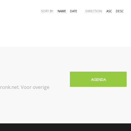
SORT BY:
NAME
DATE
DIRECTION:
ASC
DESC
AGENDA
onk.net. Voor overige