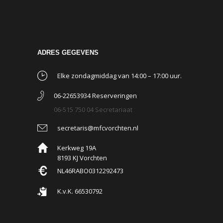
ADRES GEGEVENS
Elke zondagmiddag van 14:00 – 17:00 uur.
06-22653934 Reserveringen
06-515 750 04 Secretariaat
secretaris@mfcvorchten.nl
Kerkweg 19A
8193 KJ Vorchten
NL46RABO0312292473
K.v.K. 66530792