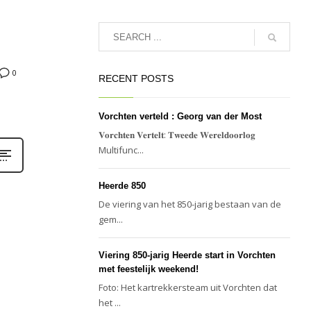
0
RECENT POSTS
Vorchten verteld : Georg van der Most
𝐕𝐨𝐫𝐜𝐡𝐭𝐞𝐧 𝐕𝐞𝐫𝐭𝐞𝐥𝐭: 𝐓𝐰𝐞𝐞𝐝𝐞 𝐖𝐞𝐫𝐞𝐥𝐝𝐨𝐨𝐫𝐥𝐨𝐠
Multifunc...
Heerde 850
De viering van het 850-jarig bestaan van de
gem...
Viering 850-jarig Heerde start in Vorchten
met feestelijk weekend!
Foto: Het kartrekkersteam uit Vorchten dat
het ...