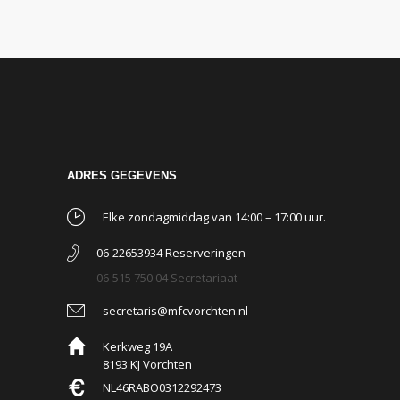
ADRES GEGEVENS
Elke zondagmiddag van 14:00 – 17:00 uur.
06-22653934 Reserveringen
06-515 750 04 Secretariaat
secretaris@mfcvorchten.nl
Kerkweg 19A
8193 KJ Vorchten
NL46RABO0312292473