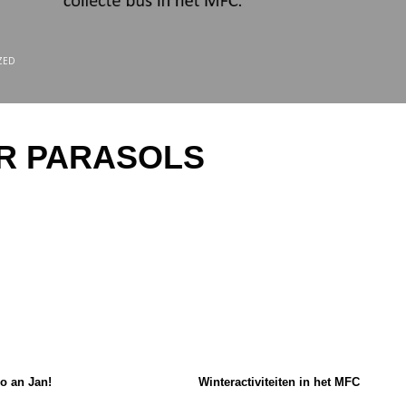
ZED
OR PARASOLS
zo an Jan!
Winteractiviteiten in het MFC