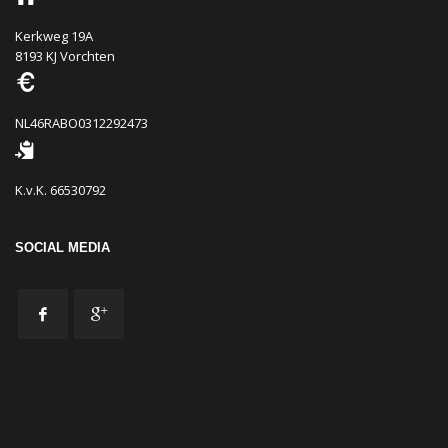
Kerkweg 19A
8193 KJ Vorchten
NL46RABO0312292473
K.v.K. 66530792
SOCIAL MEDIA