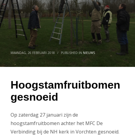
MAANDAG, 26 FEBRUARI 2018
/
PUBLISHED IN
NIEUWS
Hoogstamfruitbomen
gesnoeid
Op zaterdag 27 januari zijn de
hoogstamfruitbomen achter het MFC De
Verbinding bij de NH kerk in Vorchten gesnoeid.