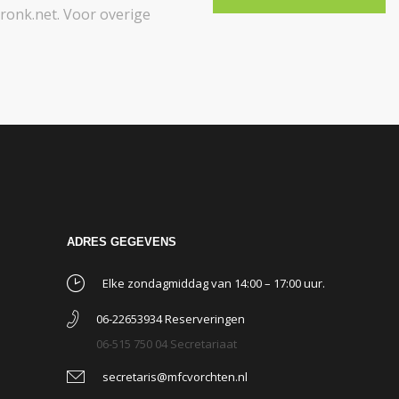
onk.net. Voor overige
ADRES GEGEVENS
Elke zondagmiddag van 14:00 – 17:00 uur.
06-22653934 Reserveringen
06-515 750 04 Secretariaat
secretaris@mfcvorchten.nl