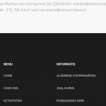
met Marten van Oorspronk 06-22653934 / marten@vanoorspr
6 - 515 750 04 of mail secretaris@mfcvorchten.nl.
MENU
INFORMATIE
HOME
ALGEMENE VOORWAARDEN
OVER ONS
ZAAL HUREN
ACTIVITEITEN
RONDLEIDING KERK