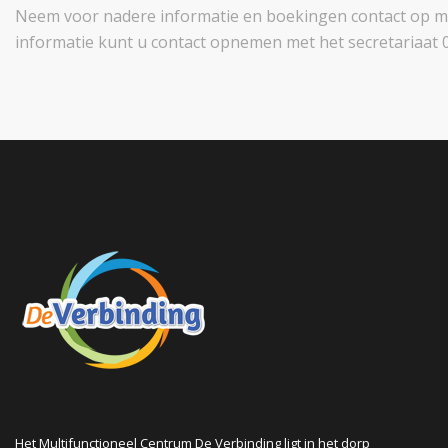
Neem voor nadere informatie en boekingen contact op 
informatie kunt u contact opnemen met het secretariaat 0
Het Multifunctioneel Centrum De Verbinding ligt in het dorp