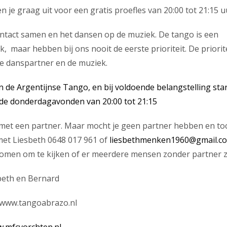
je graag uit voor een gratis proefles van 20:00 tot 21:15 u
ontact samen en het dansen op de muziek. De tango is een
k, maar hebben bij ons nooit de eerste prioriteit. De priorit
je danspartner en de muziek.
n de Argentijnse Tango, en bij voldoende belangstelling sta
de donderdagavonden van 20:00 tot 21:15
ft met een partner. Maar mocht je geen partner hebben en to
met Liesbeth 0648 017 961 of
liesbethmenken1960@gmail.c
 komen om te kijken of er meerdere mensen zonder partner zi
beth en Bernard
p www.tangoabrazo.nl