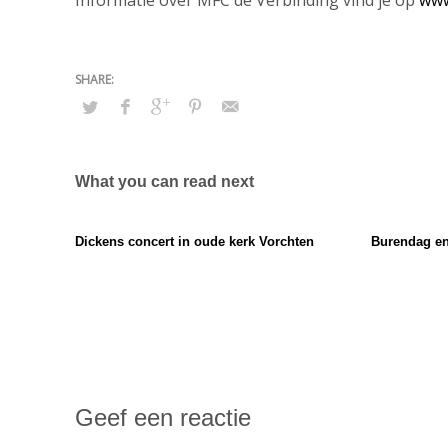
Informatie over MFC de Verbinding vind je op
www
What you can read next
Dickens concert in oude kerk Vorchten
Burendag en
Geef een reactie