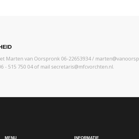
HEID
met Marten van Oorspronk 06-22653934 / marten@vanoorspr
6 - 515 750 04 of mail secretaris@mfcvorchten.nl.
MENU
INFORMATIE