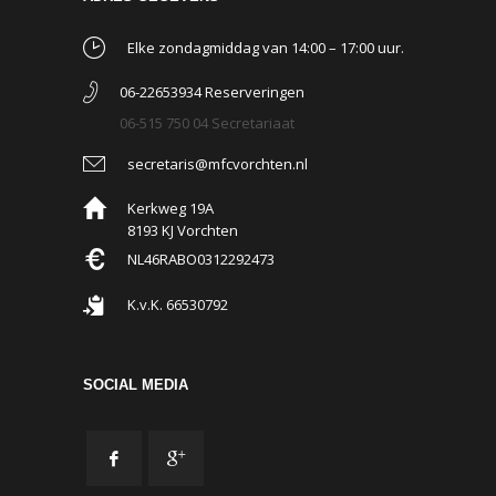
Elke zondagmiddag van 14:00 – 17:00 uur.
06-22653934 Reserveringen
06-515 750 04 Secretariaat
secretaris@mfcvorchten.nl
Kerkweg 19A
8193 KJ Vorchten
NL46RABO0312292473
K.v.K. 66530792
SOCIAL MEDIA