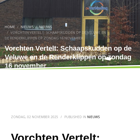
HOME
NIEUWS
NIEUWS
VORCHTEN VERTELT: SCHAAPSKUDDEN OP DE VELUWE EN
DE RENDERKLIPPEN OP ZONDAG 16 NOVEMBER
Vorchten Vertelt: Schaapskudden op de
Veluwe en de Renderklippen op zondag
16 november
ZONDAG, 02 NOVEMBER 2025
/
PUBLISHED IN
NIEUWS
Vorchten Vertelt: