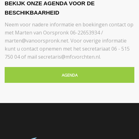
BEKIJK ONZE AGENDA VOOR DE
BESCHIKBAARHEID
Neem voor nadere informatie en boekingen contact op
met Marten van Oorspronk 06-22653934 /
marten@vanoorspronk.net. Voor overige informatie
kunt u contact opnemen met het secretariaat 06 - 515
750 04 of mail secretaris@mfcvorchten.nl.
AGENDA