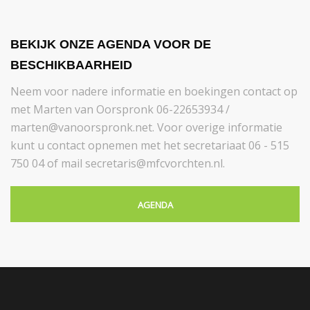
BEKIJK ONZE AGENDA VOOR DE
BESCHIKBAARHEID
Neem voor nadere informatie en boekingen contact op
met Marten van Oorspronk 06-22653934 /
marten@vanoorspronk.net. Voor overige informatie
kunt u contact opnemen met het secretariaat 06 - 515
750 04 of mail secretaris@mfcvorchten.nl.
AGENDA