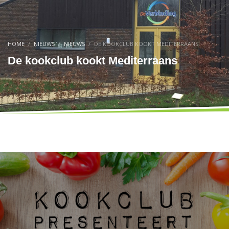
HOME
NIEUWS
NIEUWS
DE KOOKCLUB KOOKT MEDITERRAANS
De kookclub kookt Mediterraans