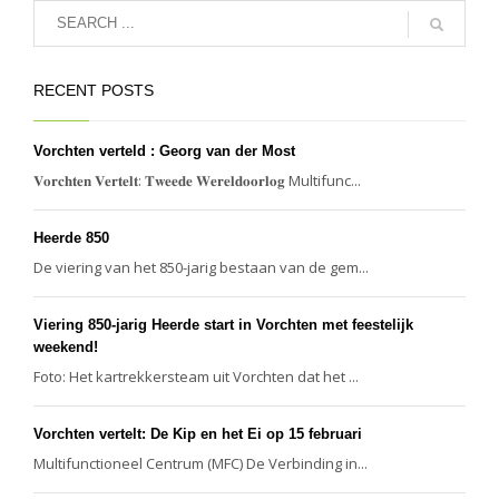
RECENT POSTS
Vorchten verteld : Georg van der Most
𝐕𝐨𝐫𝐜𝐡𝐭𝐞𝐧 𝐕𝐞𝐫𝐭𝐞𝐥𝐭: 𝐓𝐰𝐞𝐞𝐝𝐞 𝐖𝐞𝐫𝐞𝐥𝐝𝐨𝐨𝐫𝐥𝐨𝐠 Multifunc...
Heerde 850
De viering van het 850-jarig bestaan van de gem...
Viering 850-jarig Heerde start in Vorchten met feestelijk
weekend!
Foto: Het kartrekkersteam uit Vorchten dat het ...
Vorchten vertelt: De Kip en het Ei op 15 februari
Multifunctioneel Centrum (MFC) De Verbinding in...