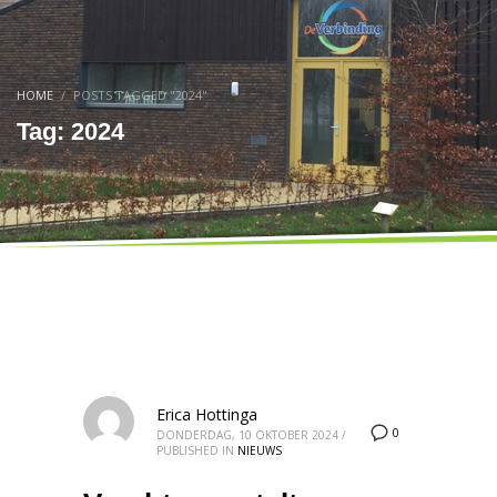
HOME
POSTS TAGGED "2024"
Tag: 2024
Erica Hottinga
0
DONDERDAG, 10 OKTOBER 2024
/
PUBLISHED IN
NIEUWS