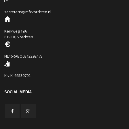
secretaris@mfcvorchten.nl
Kerkweg 19A
8193 KJ Vorchten
NL46RABO0312292473
K.v.K. 66530792
SOCIAL MEDIA