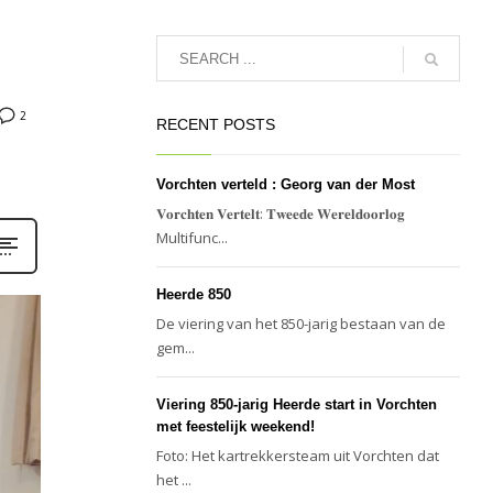
2
RECENT POSTS
Vorchten verteld : Georg van der Most
𝐕𝐨𝐫𝐜𝐡𝐭𝐞𝐧 𝐕𝐞𝐫𝐭𝐞𝐥𝐭: 𝐓𝐰𝐞𝐞𝐝𝐞 𝐖𝐞𝐫𝐞𝐥𝐝𝐨𝐨𝐫𝐥𝐨𝐠
Multifunc...
Heerde 850
De viering van het 850-jarig bestaan van de
gem...
Viering 850-jarig Heerde start in Vorchten
met feestelijk weekend!
Foto: Het kartrekkersteam uit Vorchten dat
het ...