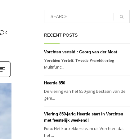
0
RECENT POSTS
Vorchten verteld : Georg van der Most
𝐕𝐨𝐫𝐜𝐡𝐭𝐞𝐧 𝐕𝐞𝐫𝐭𝐞𝐥𝐭: 𝐓𝐰𝐞𝐞𝐝𝐞 𝐖𝐞𝐫𝐞𝐥𝐝𝐨𝐨𝐫𝐥𝐨𝐠
Multifunc...
Heerde 850
De viering van het 850-jarig bestaan van de
gem...
Viering 850-jarig Heerde start in Vorchten
met feestelijk weekend!
Foto: Het kartrekkersteam uit Vorchten dat
het ...