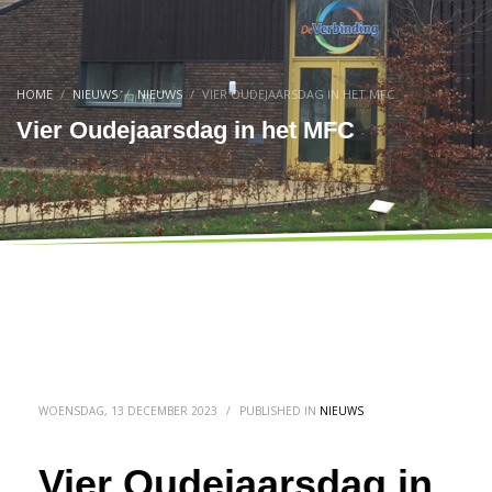
HOME
NIEUWS
NIEUWS
VIER OUDEJAARSDAG IN HET MFC
Vier Oudejaarsdag in het MFC
WOENSDAG, 13 DECEMBER 2023
/
PUBLISHED IN
NIEUWS
Vier Oudejaarsdag in