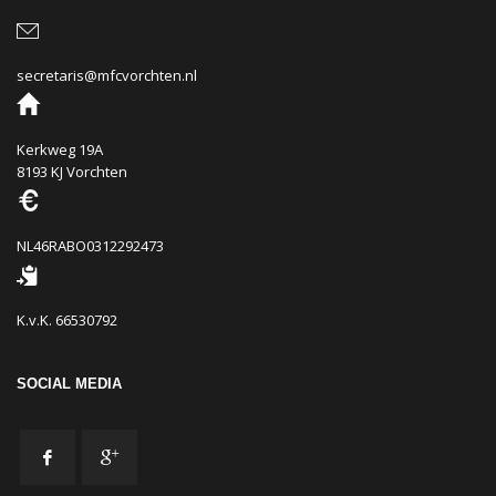
secretaris@mfcvorchten.nl
Kerkweg 19A
8193 KJ Vorchten
NL46RABO0312292473
K.v.K. 66530792
SOCIAL MEDIA