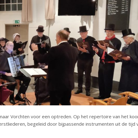
 naar Vorchten voor een optreden. Op het repertoire van het koo
rstliederen, begeleid door bijpassende instrumenten uit de tijd 