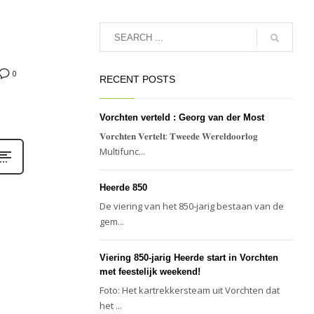
0
RECENT POSTS
Vorchten verteld : Georg van der Most
𝐕𝐨𝐫𝐜𝐡𝐭𝐞𝐧 𝐕𝐞𝐫𝐭𝐞𝐥𝐭: 𝐓𝐰𝐞𝐞𝐝𝐞 𝐖𝐞𝐫𝐞𝐥𝐝𝐨𝐨𝐫𝐥𝐨𝐠
Multifunc...
Heerde 850
De viering van het 850-jarig bestaan van de
gem...
Viering 850-jarig Heerde start in Vorchten
met feestelijk weekend!
Foto: Het kartrekkersteam uit Vorchten dat
het ...